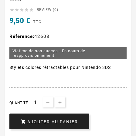





REVIEW (0)
9,50 €
TTC
Référence:
42608
Victime de son succès - En cours de
réapprovisionnement
Stylets colorés rétractables pour Nintendo 3DS
QUANTITÉ

AJOUTER AU PANIER