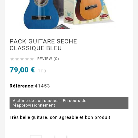
PACK GUITARE SECHE
CLASSIQUE BLEU





REVIEW (0)
79,00 €
TTC
Référence:
41453
Victime de son succès - En cours de
réapprovisionnement
Très belle guitare. son agréable et bon produit