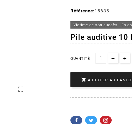
Référence:
15635
Victime de son succès - En c
Pile auditive 10
QUANTITÉ

AJOUTER AU PANIE
