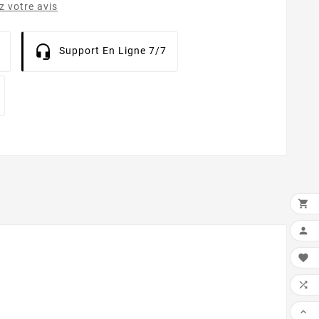
 votre avis
Support En Ligne 7/7




