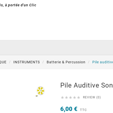
s, à portée d'un Clic
QUE
INSTRUMENTS
Batterie & Percussion
Pile auditi
Pile Auditive So





REVIEW (0)
6,00 €
TTC