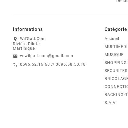
Décou
Informations
Catégorie
Wil'Gad.Com
Accueil
location_on
Rivière-Pilote
MULTIMEDI
Martinique
MUSIQUE
w.wilgad.com@gmail.com
email
SHOPPING
0596.52.16.68 // 0696.68.50.18
call
SECURITES
BRICOLAG
CONNECTI
BACKING-
S.A.V