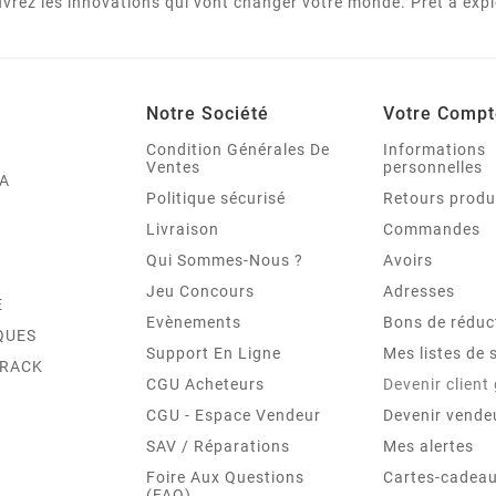
vrez les innovations qui vont changer votre monde. Prêt à expl
Notre Société
Votre Compt
Condition Générales De
Informations
Ventes
personnelles
A
Politique sécurisé
Retours produ
Livraison
Commandes
Qui Sommes-Nous ?
Avoirs
Jeu Concours
Adresses
E
Evènements
Bons de réduc
QUES
Support En Ligne
Mes listes de 
TRACK
CGU Acheteurs
Devenir client
CGU - Espace Vendeur
Devenir vende
SAV / Réparations
Mes alertes
Foire Aux Questions
Cartes-cadeau
(FAQ)