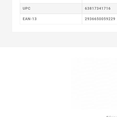
UPC
63817341716
EAN-13
2936650059229