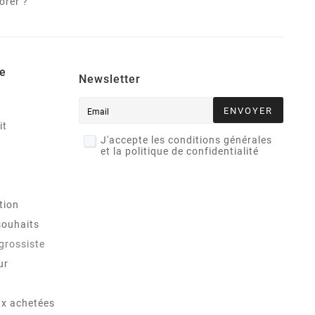
orer ?
e
Newsletter
ENVOYER
it
J'accepte les conditions générales
et la politique de confidentialité
tion
souhaits
 grossiste
ur
x achetées