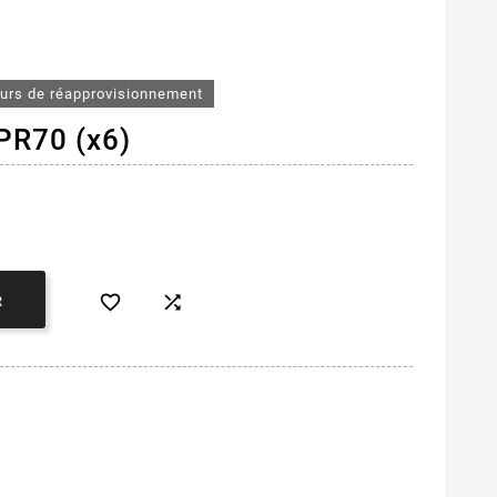
ours de réapprovisionnement
 PR70 (x6)


R