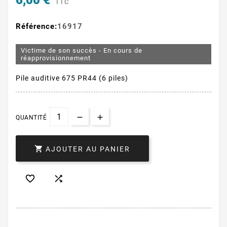
6,00 €
TTC
Référence:
16917
Victime de son succès - En cours de
réapprovisionnement
Pile auditive 675 PR44 (6 piles)
QUANTITÉ

AJOUTER AU PANIER

