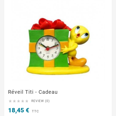
Réveil Titi - Cadeau





REVIEW (0)
18,45 €
TTC