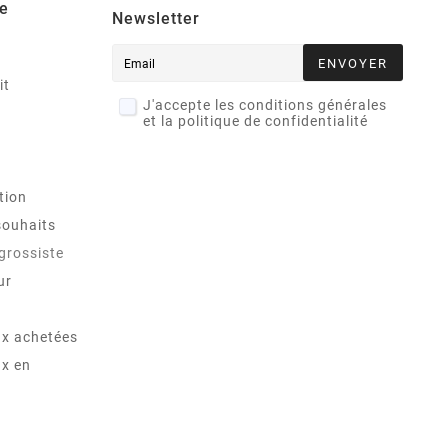
e
Newsletter
ENVOYER
it
J'accepte les conditions générales
et la politique de confidentialité
tion
souhaits
 grossiste
ur
x achetées
x en