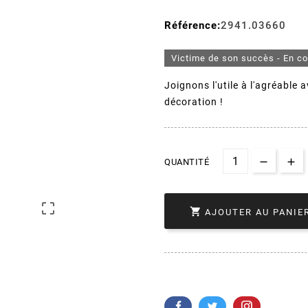
Référence:
2941.03660
Victime de son succès - En c
Joignons l'utile à l'agréable av
décoration !
QUANTITÉ


AJOUTER AU PANIE