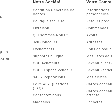
Notre Société
Votre Compt
Condition Générales De
Informations
Ventes
personnelles
A
Politique sécurisé
Retours produ
Livraison
Commandes
Qui Sommes-Nous ?
Avoirs
Jeu Concours
Adresses
E
Evènements
Bons de réduc
QUES
Support En Ligne
Mes listes de 
TRACK
CGU Acheteurs
Devenir client
CGU - Espace Vendeur
Devenir vende
SAV / Réparations
Mes alertes
Foire Aux Questions
Cartes-cadeau
(FAQ)
Cartes-cadeau
Contactez-nous
attente
Magasins
Enchères