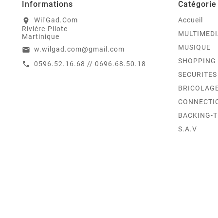
Informations
Catégorie
Wil'Gad.Com
Accueil
location_on
Rivière-Pilote
MULTIMEDI
Martinique
MUSIQUE
w.wilgad.com@gmail.com
email
SHOPPING
0596.52.16.68 // 0696.68.50.18
call
SECURITES
BRICOLAG
CONNECTI
BACKING-
S.A.V