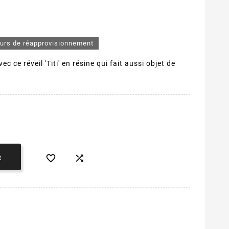
ours de réapprovisionnement
ec ce réveil 'Titi' en résine qui fait aussi objet de


R