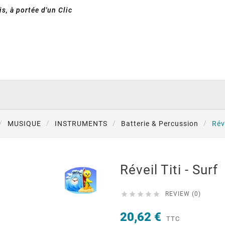
s, à portée d'un Clic
MUSIQUE
INSTRUMENTS
Batterie & Percussion
Réve
Réveil Titi - Surf





REVIEW (0)
20,62 €
TTC