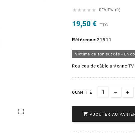





REVIEW (0)
19,50 €
TTC
Référence:
21911
Victime de son succès - En c
Rouleau de câble antenne TV 
QUANTITÉ


AJOUTER AU PANIE