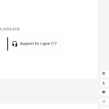
 votre avis
Support En Ligne 7/7



