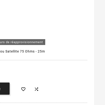
ours de réapprovisionnement
ou Satellite 75 Ohms - 25m


R