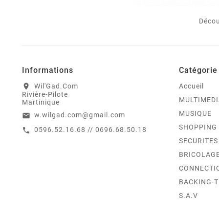
Décou
Informations
Catégorie
Wil'Gad.Com
Accueil
location_on
Rivière-Pilote
MULTIMEDI
Martinique
MUSIQUE
w.wilgad.com@gmail.com
email
SHOPPING
0596.52.16.68 // 0696.68.50.18
call
SECURITES
BRICOLAG
CONNECTI
BACKING-
S.A.V