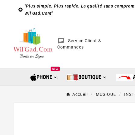
"Plus simple. Plus rapide. La qualité sans compromi

Wil'Gad.Com"
chat
Service Client &
Commandes
NEW
PHONE
BOUTIQUE
Accueil
MUSIQUE
INS