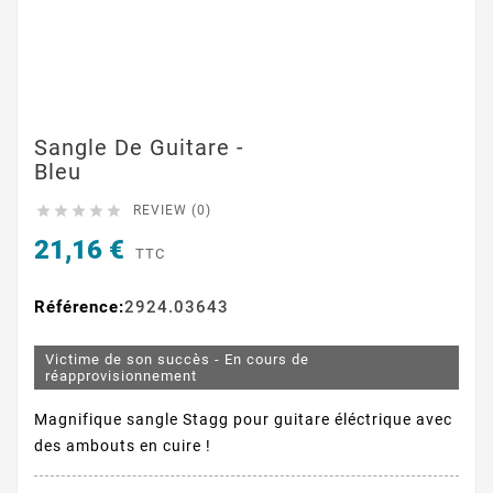
Sangle De Guitare -
Bleu





REVIEW (0)
21,16 €
TTC
Référence:
2924.03643
Victime de son succès - En cours de
réapprovisionnement
Magnifique sangle Stagg pour guitare éléctrique avec
des ambouts en cuire !