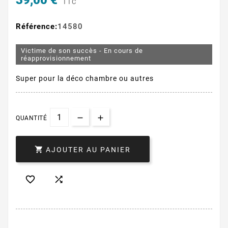
39,00 €
TTC
Référence:
14580
Victime de son succès - En cours de
réapprovisionnement
Super pour la déco chambre ou autres
QUANTITÉ

AJOUTER AU PANIER

