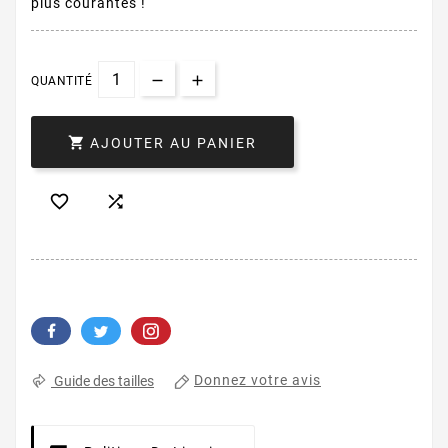
plus courantes !
QUANTITÉ

AJOUTER AU PANIER


Donnez votre avis
Guide des tailles