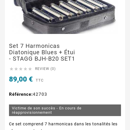
Set 7 Harmonicas
Diatonique Blues + Étui
- STAGG BJH-B20 SET1





REVIEW (0)
89,00 €
TTC
Référence:
42703
Victime de son succès - En cours de
réapprovisionnement
Ce set comprend 7 harmonicas dans les tonalités les