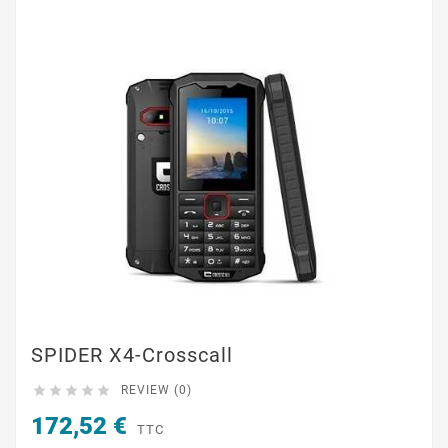
SPIDER X4-Crosscall





REVIEW (0)
172,52 €
TTC