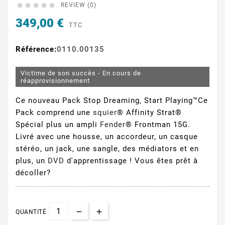





REVIEW (0)
349,00 €
TTC
Référence:
0110.00135
Victime de son succès - En cours de
réapprovisionnement
Ce nouveau Pack Stop Dreaming, Start Playing™Ce
Pack comprend une
squier
® Affinity Strat®
Spécial plus un ampli
Fender
® Frontman 15G.
Livré avec une housse, un accordeur, un casque
stéréo, un jack, une sangle, des médiators et en
plus, un
DVD
d'apprentissage ! Vous êtes prêt à
décoller?
QUANTITÉ