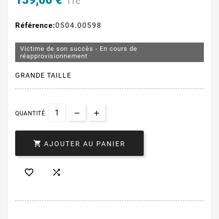
159,00 €
TTC
Référence:
0504.00598
Victime de son succès - En cours de
réapprovisionnement
GRANDE TAILLE
QUANTITÉ

AJOUTER AU PANIER

