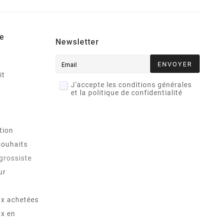
e
Newsletter
ENVOYER
it
J'accepte les conditions générales
et la politique de confidentialité
tion
souhaits
 grossiste
ur
x achetées
x en