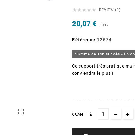





REVIEW (0)
20,07 €
TTC
Référence:
12674
Victime de son succès - En c
Ce support très pratique mai
conviendra le plus !

QUANTITÉ