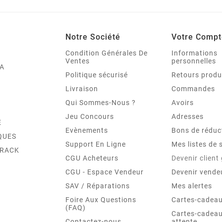
Notre Société
Votre Compt
Condition Générales De
Informations
Ventes
personnelles
A
Politique sécurisé
Retours produ
Livraison
Commandes
Qui Sommes-Nous ?
Avoirs
Jeu Concours
Adresses
E
Evènements
Bons de réduc
QUES
Support En Ligne
Mes listes de 
TRACK
CGU Acheteurs
Devenir client
CGU - Espace Vendeur
Devenir vende
SAV / Réparations
Mes alertes
Foire Aux Questions
Cartes-cadeau
(FAQ)
Cartes-cadeau
Contactez-nous
attente