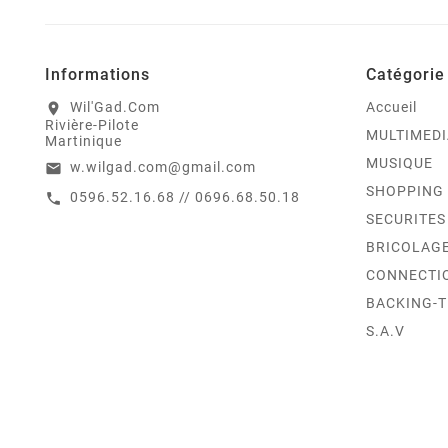
Informations
Catégorie
Wil'Gad.Com
Accueil
location_on
Rivière-Pilote
MULTIMEDI
Martinique
MUSIQUE
w.wilgad.com@gmail.com
email
SHOPPING
0596.52.16.68 // 0696.68.50.18
call
SECURITES
BRICOLAG
CONNECTI
BACKING-
S.A.V