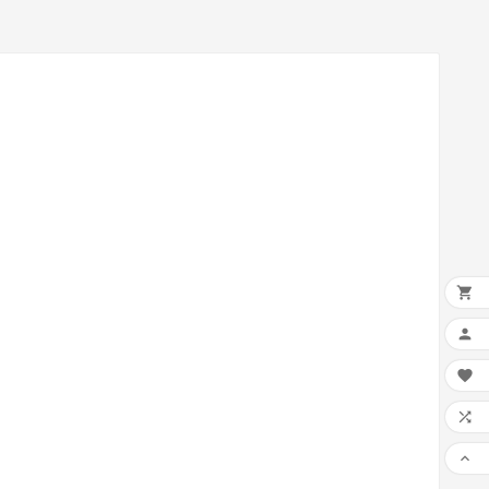




