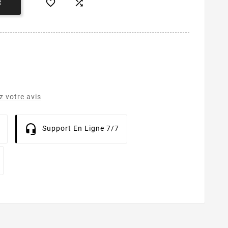


R
 votre avis
Support En Ligne 7/7