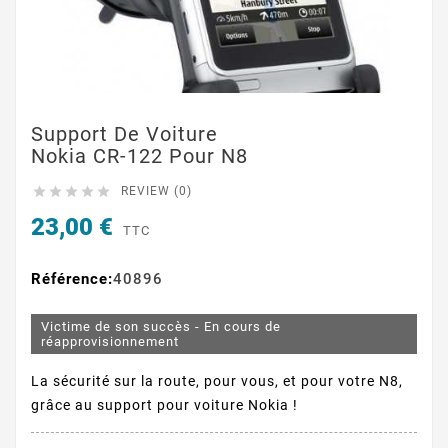
Support De Voiture
Nokia CR-122 Pour N8





REVIEW (0)
23,00 €
TTC
Référence:
40896
Victime de son succès - En cours de
réapprovisionnement
La sécurité sur la route, pour vous, et pour votre N8,
grâce au support pour voiture Nokia !