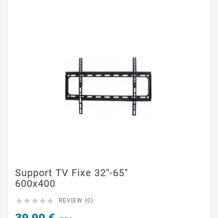
Support TV Fixe 32''-65''
600x400





REVIEW (0)