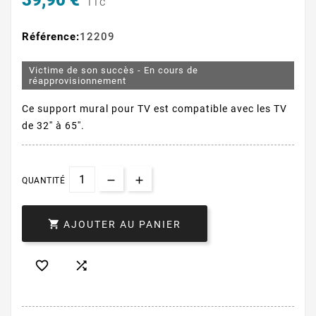
39,90 €
TTC
Référence:
12209
Victime de son succès - En cours de
réapprovisionnement
Ce support mural pour TV est compatible avec les TV
de 32'' à 65''.
QUANTITÉ

AJOUTER AU PANIER

