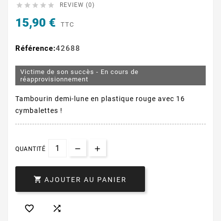





REVIEW (0)
15,90 €
TTC
Référence:
42688
Victime de son succès - En cours de
réapprovisionnement
Tambourin demi-lune en plastique rouge avec 16
cymbalettes !
QUANTITÉ

AJOUTER AU PANIER

