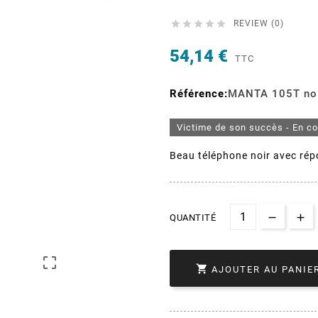





REVIEW (0)
54,14 €
TTC
Référence:
MANTA 105T no
Victime de son succès - En c
Beau téléphone noir avec rép
QUANTITÉ


AJOUTER AU PANIE