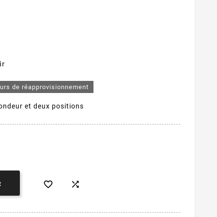
ir
ours de réapprovisionnement
ondeur et deux positions


R