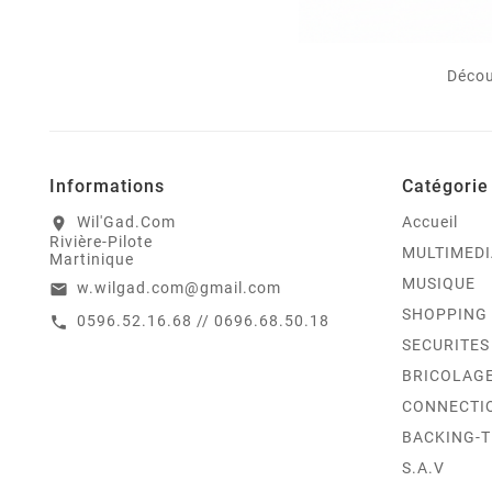
Décou
Informations
Catégorie
Wil'Gad.Com
Accueil
location_on
Rivière-Pilote
MULTIMEDI
Martinique
MUSIQUE
w.wilgad.com@gmail.com
email
SHOPPING
0596.52.16.68 // 0696.68.50.18
call
SECURITES
BRICOLAG
CONNECTI
BACKING-
S.A.V