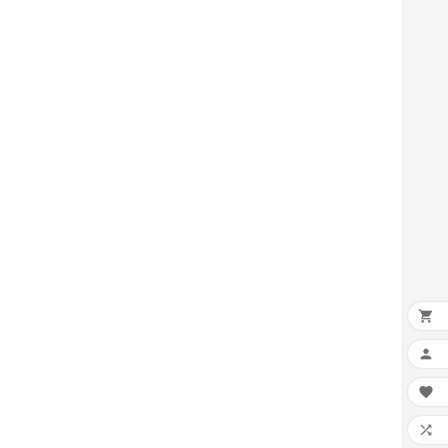



