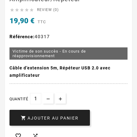





REVIEW (0)
19,90 €
TTC
Référence:
40317
Victime de son succès - En cours de
réapprovisionnement
Câble d’extension 5m, Répéteur USB 2.0 avec
amplificateur
QUANTITÉ

AJOUTER AU PANIER

