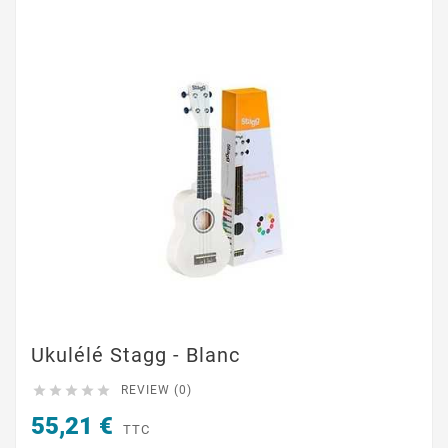
Ukulélé Stagg - Blanc





REVIEW (0)
55,21 €
TTC