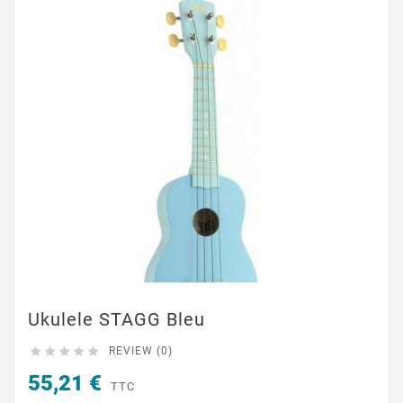
Ukulele STAGG Bleu





REVIEW (0)
55,21 €
TTC