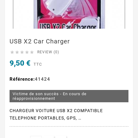
USB X2 Car Charger





REVIEW (0)
9,50 €
TTC
Référence:
41424
Victime de son succès - En cours de
réapprovisionnement
CHARGEUR VOITURE USB X2 COMPATIBLE
TELEPHONE PORTABLES, GPS, …