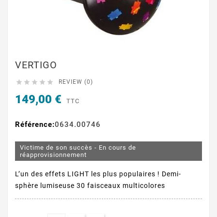
VERTIGO





REVIEW (0)
149,00 €
TTC
Référence:
0634.00746
Victime de son succès - En cours de
réapprovisionnement
L’un des effets LIGHT les plus populaires ! Demi-
sphère lumiseuse 30 faisceaux multicolores