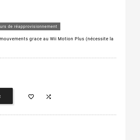
ours de réapprovisionnement
s mouvements grace au Wii Motion Plus (nécessite la


R