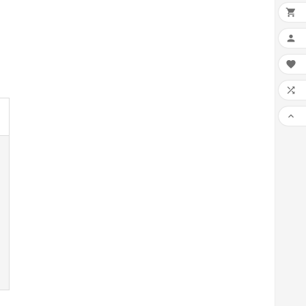




