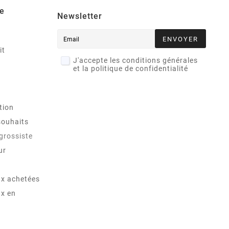
e
Newsletter
ENVOYER
it
J'accepte les conditions générales
et la politique de confidentialité
tion
souhaits
 grossiste
ur
x achetées
x en