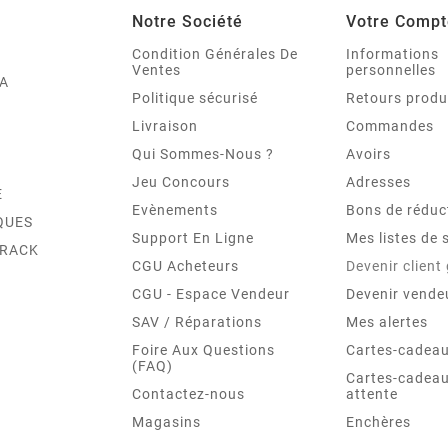
Notre Société
Votre Compt
Condition Générales De
Informations
Ventes
personnelles
A
Politique sécurisé
Retours produ
Livraison
Commandes
Qui Sommes-Nous ?
Avoirs
Jeu Concours
Adresses
E
Evènements
Bons de réduc
QUES
Support En Ligne
Mes listes de 
TRACK
CGU Acheteurs
Devenir client
CGU - Espace Vendeur
Devenir vende
SAV / Réparations
Mes alertes
Foire Aux Questions
Cartes-cadeau
(FAQ)
Cartes-cadeau
Contactez-nous
attente
Magasins
Enchères