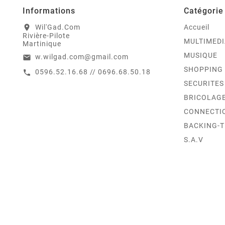
Informations
Catégorie
Wil'Gad.Com
Accueil
location_on
Rivière-Pilote
MULTIMEDI
Martinique
MUSIQUE
w.wilgad.com@gmail.com
email
SHOPPING
0596.52.16.68 // 0696.68.50.18
call
SECURITES
BRICOLAG
CONNECTI
BACKING-
S.A.V