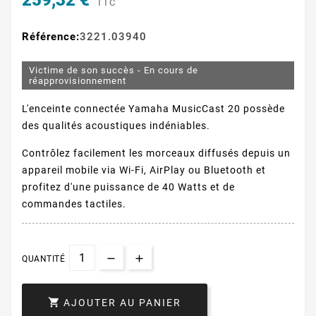
259,32 €
TTC
Référence:
3221.03940
Victime de son succès - En cours de
réapprovisionnement
L'enceinte connectée Yamaha MusicCast 20 possède
des qualités acoustiques indéniables.
Contrôlez facilement les morceaux diffusés depuis un
appareil mobile via Wi-Fi, AirPlay ou Bluetooth et
profitez d'une puissance de 40 Watts et de
commandes tactiles.
QUANTITÉ

AJOUTER AU PANIER