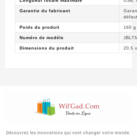
Longueur focale maximale
USB, s
Garantie du fabricant
Garan
défaut
Poids du produit
160 g
Numéro de modèle
JBLT
Dimensions du produit
20,5 x
Découvrez les innovations qui vont changer votre monde.