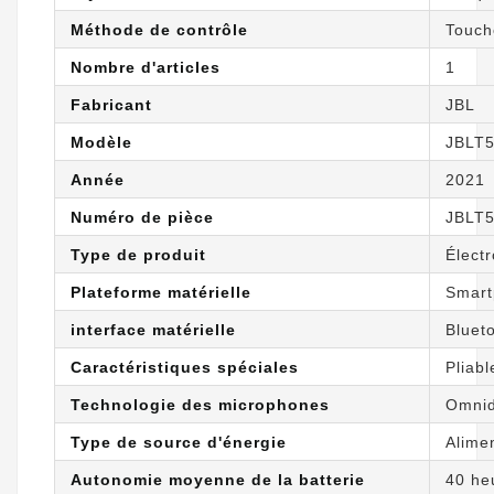
Méthode de contrôle
Touch
Nombre d'articles
1
Fabricant
JBL
Modèle
JBLT
Année
2021
Numéro de pièce
JBLT
Type de produit
Élect
Plateforme matérielle
Smart
interface matérielle
Bluet
Caractéristiques spéciales
Pliabl
Technologie des microphones
Omnid
Type de source d'énergie
Alimen
Autonomie moyenne de la batterie
40 he