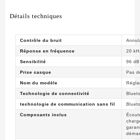
Détails techniques
Contrôle du bruit
Annula
Réponse en fréquence
20 kH
Sensibilité
96 dB
Prise casque
Pas d
Nom du modèle
Régla
Technologie de connectivité
Bluet
technologie de communication sans fil
Bluet
Composants inclus
Écout
charg
garan
démar