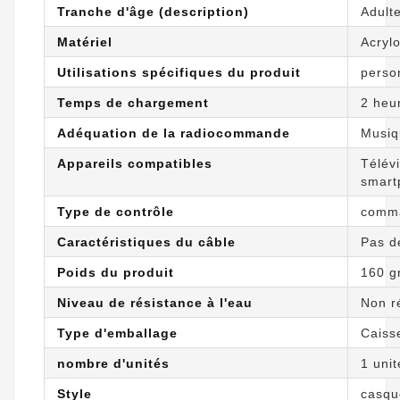
Tranche d'âge (description)
Adult
Matériel
Acrylo
Utilisations spécifiques du produit
perso
Temps de chargement
2 heu
Adéquation de la radiocommande
Musiq
Appareils compatibles
Télévi
smart
Type de contrôle
comma
Caractéristiques du câble
Pas d
Poids du produit
160 
Niveau de résistance à l'eau
Non ré
Type d'emballage
Caiss
nombre d'unités
1 unit
Style
casqu