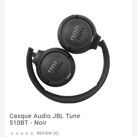
Casque Audio JBL Tune
510BT - Noir





REVIEW (0)