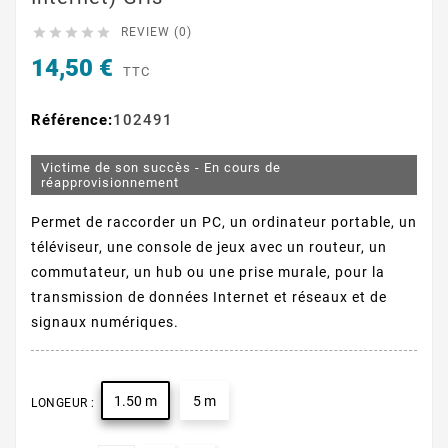





REVIEW (0)
14,50 €
TTC
Référence:
102491
Victime de son succès - En cours de
réapprovisionnement
Permet de raccorder un PC, un ordinateur portable, un
téléviseur, une console de jeux avec un routeur, un
commutateur, un hub ou une prise murale, pour la
transmission de données Internet et réseaux et de
signaux numériques.
1.50 m
5 m
LONGEUR :