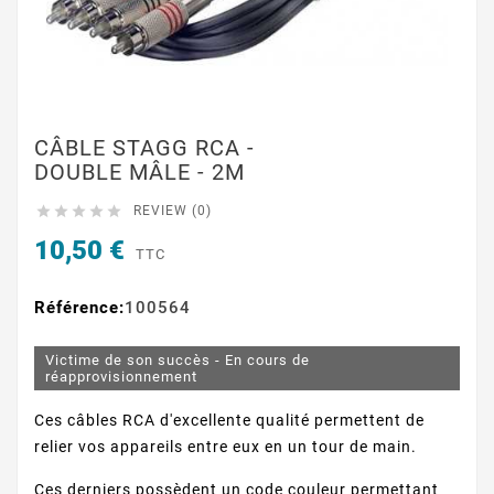
CÂBLE STAGG RCA -
DOUBLE MÂLE - 2M





REVIEW (0)
10,50 €
TTC
Référence:
100564
Victime de son succès - En cours de
réapprovisionnement
Ces câbles RCA d'excellente qualité permettent de
relier vos appareils entre eux en un tour de main.
Ces derniers possèdent un code couleur permettant