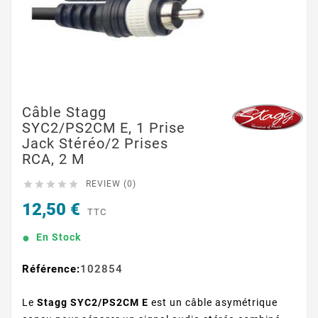
Câble Stagg
SYC2/PS2CM E, 1 Prise
Jack Stéréo/2 Prises
RCA, 2 M





REVIEW (0)
12,50 €
TTC
En Stock
Référence:
102854
Le
Stagg SYC2/PS2CM E
est un câble asymétrique