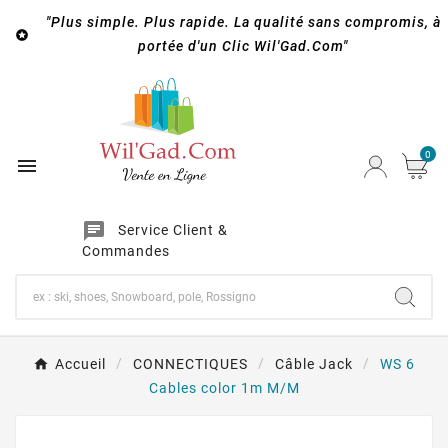
"Plus simple. Plus rapide. La qualité sans compromis, à

portée d'un Clic Wil'Gad.Com"
0

chat
Service Client &
Commandes
Accueil
CONNECTIQUES
Câble Jack
WS 6
Cables color 1m M/M