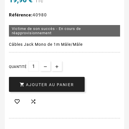
19,90 €
TTC
Référence:
40980
Victime de son succès - En cours de
réapprovisionnement
Câbles Jack Mono de 1m Mâle/Mâle
QUANTITÉ

AJOUTER AU PANIER

