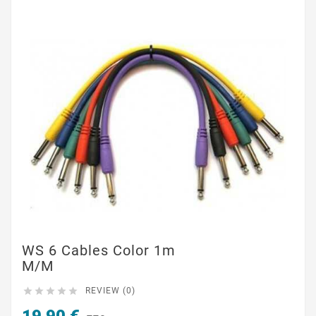
WS 6 Cables Color 1m
M/M





REVIEW (0)