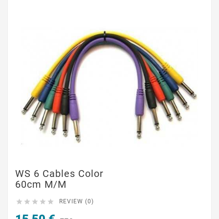
WS 6 Cables Color
60cm M/M





REVIEW (0)