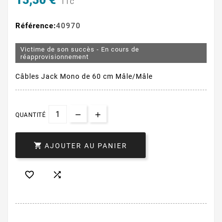
15,50 €
TTC
Référence:
40970
Victime de son succès - En cours de
réapprovisionnement
Câbles Jack Mono de 60 cm Mâle/Mâle
QUANTITÉ

AJOUTER AU PANIER

