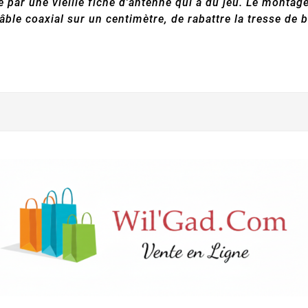
par une vieille fiche d'antenne qui a du jeu. Le montage 
âble coaxial sur un centimètre, de rabattre la tresse de b