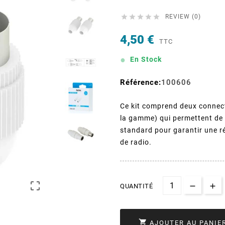





REVIEW (0)
4,50 €
TTC
En Stock
Référence:
100606
Ce kit comprend deux connect
la gamme) qui permettent de r
standard pour garantir une r
de radio.

QUANTITÉ

AJOUTER AU PANIE