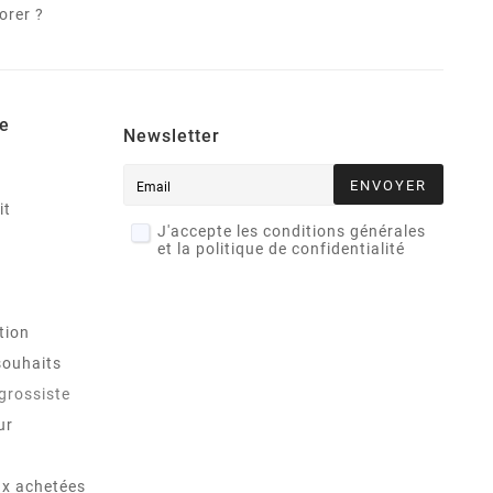
orer ?
e
Newsletter
ENVOYER
it
J'accepte les conditions générales
et la politique de confidentialité
tion
souhaits
 grossiste
ur
x achetées