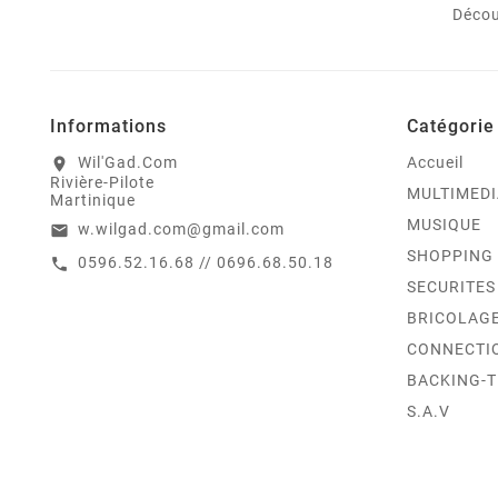
Décou
Informations
Catégorie
Wil'Gad.Com
Accueil
location_on
Rivière-Pilote
MULTIMEDI
Martinique
MUSIQUE
w.wilgad.com@gmail.com
email
SHOPPING
0596.52.16.68 // 0696.68.50.18
call
SECURITES
BRICOLAG
CONNECTI
BACKING-
S.A.V