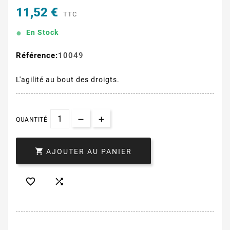
11,52 €
TTC
En Stock
Référence:
10049
L'agilité au bout des droigts.
QUANTITÉ

AJOUTER AU PANIER

