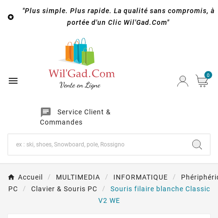
"Plus simple. Plus rapide. La qualité sans compromis, à

portée d'un Clic Wil'Gad.Com"
0

chat
Service Client &
Commandes
Accueil
MULTIMEDIA
INFORMATIQUE
Phériphér
PC
Clavier & Souris PC
Souris filaire blanche Classic
V2 WE