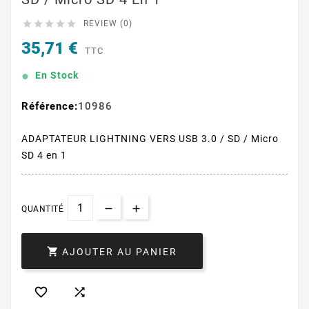





REVIEW (0)
35,71 €
TTC
En Stock
Référence:
10986
ADAPTATEUR LIGHTNING VERS USB 3.0 / SD / Micro
SD 4 en 1
QUANTITÉ

AJOUTER AU PANIER

