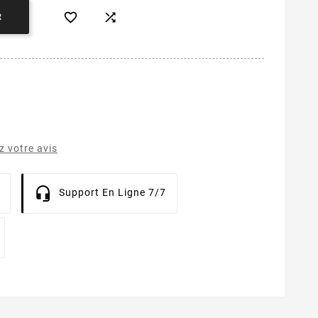


R
 votre avis
Support En Ligne 7/7