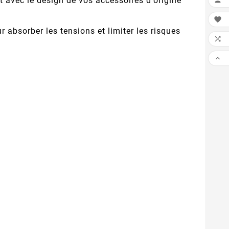
 avec le design de vos accessoires d'origine

absorber les tensions et limiter les risques

