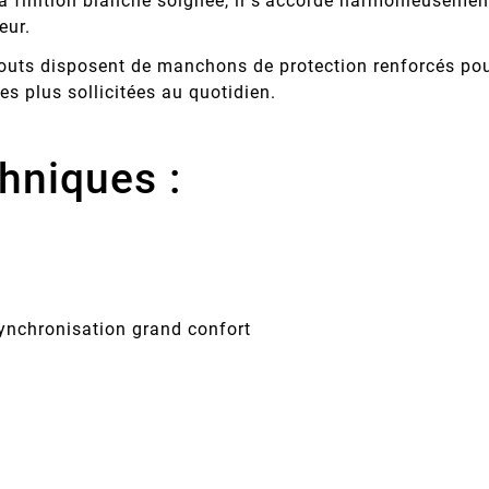
 finition blanche soignée, il s'accorde harmonieusement
eur.
ts disposent de manchons de protection renforcés pour 
es plus sollicitées au quotidien.
hniques :
ynchronisation grand confort