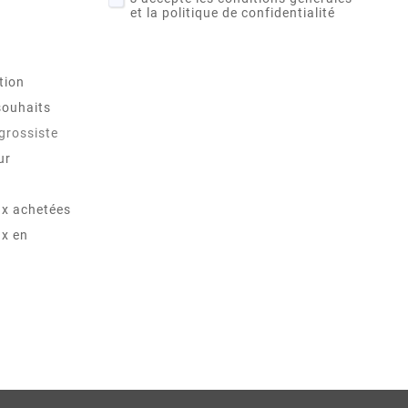
et la politique de confidentialité
tion
souhaits
 grossiste
ur
x achetées
x en