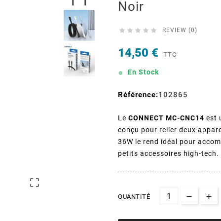
Noir





REVIEW (0)
14,50 €
TTC
En Stock
Référence:
102865
Le
CONNECT MC-CNC14
est 
conçu pour relier deux appar
36W le rend idéal pour accomp
petits accessoires high-tech.

QUANTITÉ