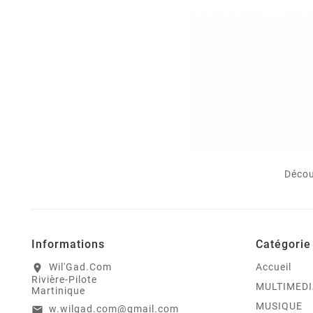
Décou
Informations
Catégorie
Wil'Gad.Com
Accueil
location_on
Rivière-Pilote
MULTIMEDI
Martinique
MUSIQUE
w.wilgad.com@gmail.com
email