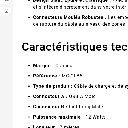
Design Blanc Épuré et Classique :
Avec sa
et s'intègre discrètement dans votre intéri
Connecteurs Moulés Robustes :
Les embou
de rupture du câble au niveau des zones l
Caractéristiques tec
Marque :
Connect
Référence :
MC-CLB5
Type de produit :
Câble de charge et de s
Connecteur A :
USB-A Mâle
Connecteur B :
Lightning Mâle
Puissance maximale :
12 Watts
Longueur :
2 mètres