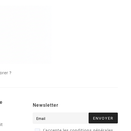
orer ?
e
Newsletter
ENVOYER
it
J'accepte les conditions générales