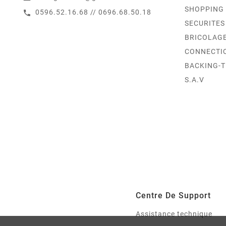
SHOPPING
0596.52.16.68 // 0696.68.50.18
call
SECURITES
BRICOLAG
CONNECTI
BACKING-
S.A.V
Centre De Support
Assistance technique