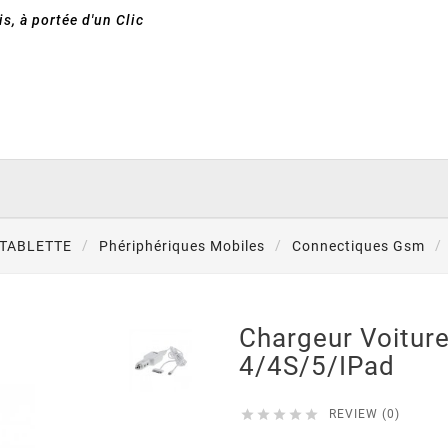
s, à portée d'un Clic
 TABLETTE
Phériphériques Mobiles
Connectiques Gsm
Chargeur Voitur
4/4S/5/iPad





REVIEW (0)