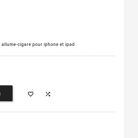
 allume-cigare pour iphone et ipad


R