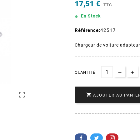
17,51 €
TTC
En Stock
Référence:
42517
Chargeur de voiture adapteur
QUANTITÉ


AJOUTER AU PANIE