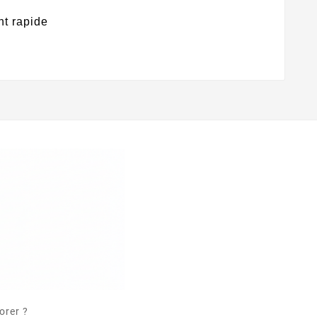
t rapide
orer ?