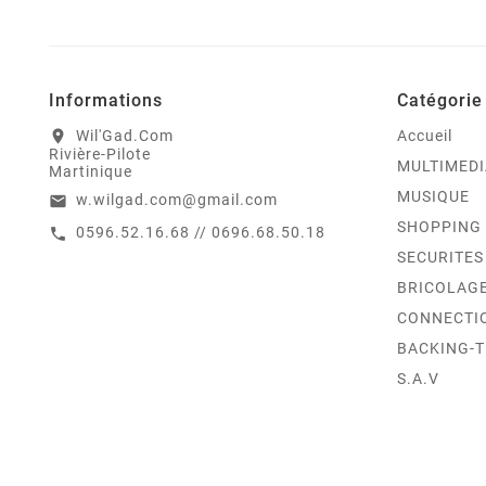
Informations
Catégorie
Wil'Gad.Com
Accueil
location_on
Rivière-Pilote
MULTIMEDI
Martinique
MUSIQUE
w.wilgad.com@gmail.com
email
SHOPPING
0596.52.16.68 // 0696.68.50.18
call
SECURITES
BRICOLAG
CONNECTI
BACKING-
S.A.V