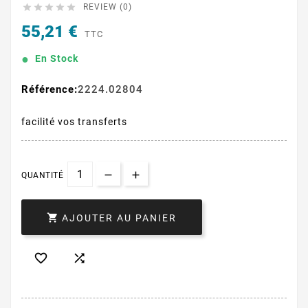





REVIEW (0)
55,21 €
TTC
En Stock
Référence:
2224.02804
facilité vos transferts
QUANTITÉ

AJOUTER AU PANIER

