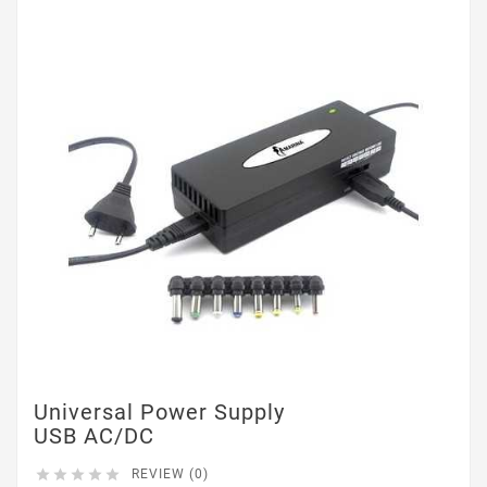
Universal Power Supply
USB AC/DC





REVIEW (0)