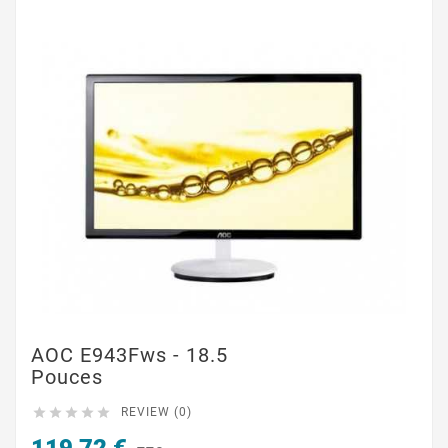
AOC E943Fws - 18.5
Pouces





REVIEW (0)