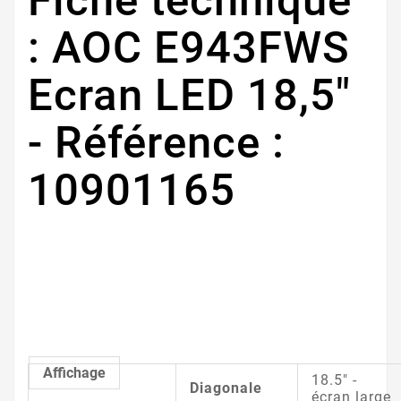
Fiche technique
: AOC E943FWS
Ecran LED 18,5"
- Référence :
10901165
Affichage
18.5" -
Diagonale
écran large