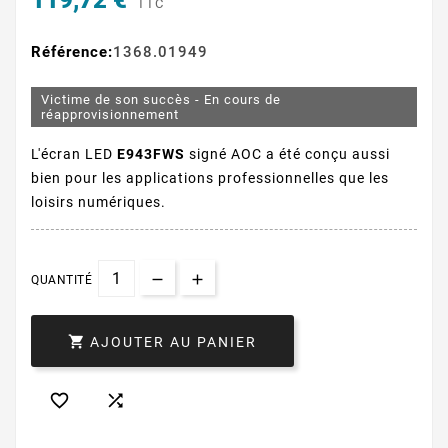
119,72 €
TTC
Référence:
1368.01949
Victime de son succès - En cours de
réapprovisionnement
L'écran LED
E943FWS
signé AOC a été conçu aussi
bien pour les applications professionnelles que les
loisirs numériques.
QUANTITÉ

AJOUTER AU PANIER

