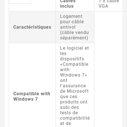
Câbles
1 x câble
inclus
VGA
Logement
pour câble
Caractéristiques
antivol
(câble vendu
séparément)
Le logiciel et
les
dispositifs
«Compatible
with
Windows 7»
ont
l'assurance
de Microsoft
Compatible with
que ces
Windows 7
produits ont
subi des
tests de
compatibilité
et de