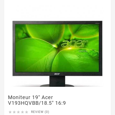
Moniteur 19" Acer
V193HQVBB/18.5" 16:9





REVIEW (0)