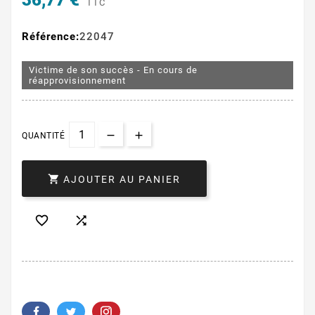
36,77 €
TTC
Référence:
22047
Victime de son succès - En cours de
réapprovisionnement
QUANTITÉ

AJOUTER AU PANIER

