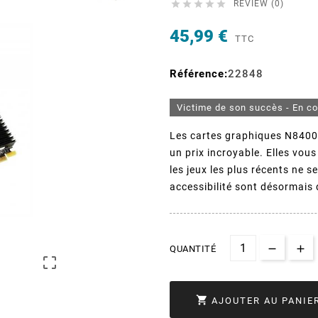





REVIEW (0)
45,99 €
TTC
Référence:
22848
Victime de son succès - En c
Les cartes graphiques N8400
un prix incroyable. Elles vou
les jeux les plus récents ne 
accessibilité sont désormais 
QUANTITÉ


AJOUTER AU PANIE