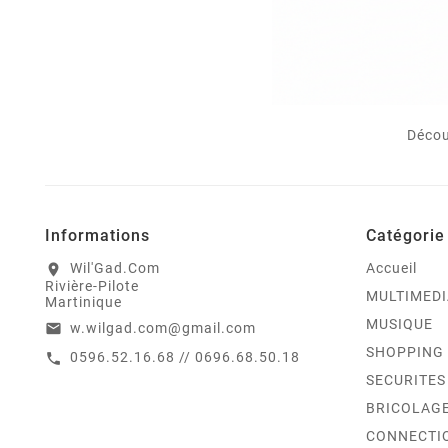
Décou
Informations
Catégorie
Wil'Gad.Com
Accueil
location_on
Rivière-Pilote
MULTIMEDI
Martinique
MUSIQUE
w.wilgad.com@gmail.com
email
SHOPPING
0596.52.16.68 // 0696.68.50.18
call
SECURITES
BRICOLAG
CONNECTI