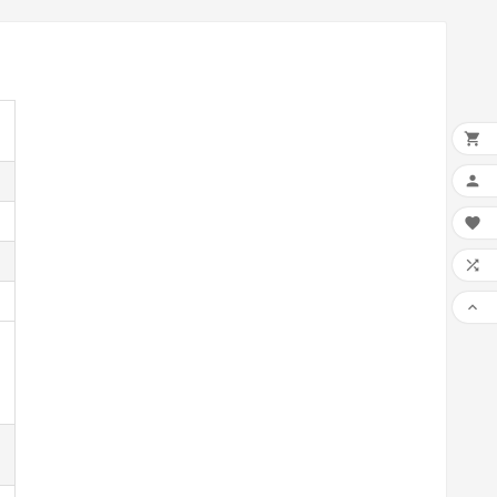




