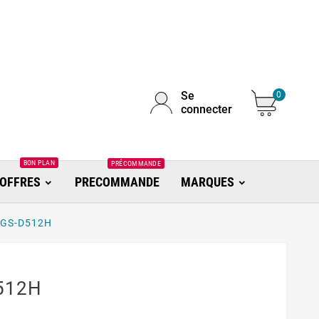
Se
0
connecter
BON PLAN
PRÉCOMMANDE
OFFRES
PRECOMMANDE
MARQUES
0GS-D512H
512H