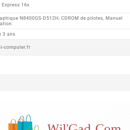
I Express 16x
raphique N8400GS-D512H, CDROM de pilotes, Manuel
lation
e 3 ans
-computer.fr