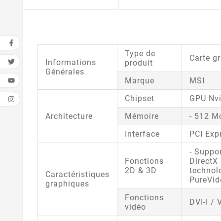
Type de
Carte g
Informations
produit
Générales
Marque
MSI
Chipset
GPU Nvi
Architecture
Mémoire
- 512 M
Interface
PCI Exp
- Suppo
Fonctions
DirectX
2D & 3D
technol
Caractéristiques
PureVid
graphiques
Fonctions
DVI-I /
vidéo