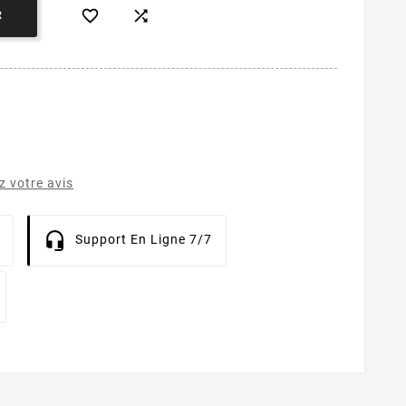


R
 votre avis
Support En Ligne 7/7