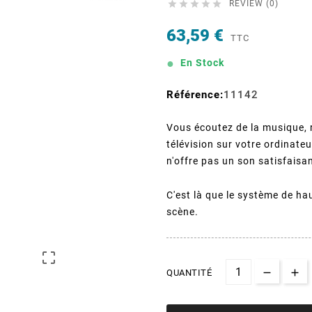





REVIEW (0)
63,59 €
TTC
En Stock
Référence:
11142
Vous écoutez de la musique, r
télévision sur votre ordinate
n'offre pas un son satisfaisa
C'est là que le système de h
scène.

QUANTITÉ