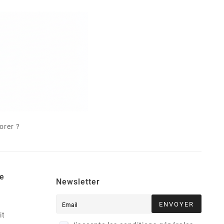
orer ?
e
Newsletter
ENVOYER
it