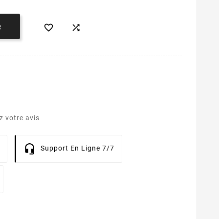


R
 votre avis
Support En Ligne 7/7