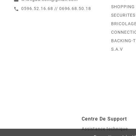
SHOPPING
0596.52.16.68 // 0696.68.50.18
call
SECURITES
BRICOLAG
CONNECTI
BACKING-
S.A.V
Centre De Support
Assistance technique