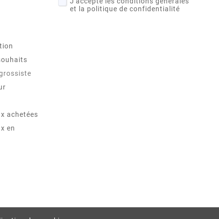
J'accepte les conditions générales
et la politique de confidentialité
tion
souhaits
 grossiste
ur
x achetées
x en