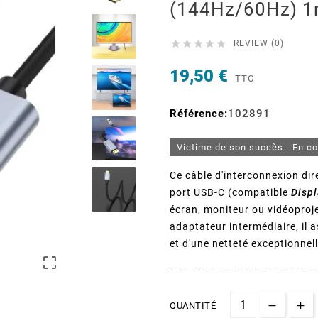
(144Hz/60Hz) 





REVIEW (0)
19,50 €
TTC
Référence:
102891
Victime de son succès - En c
Ce câble d'interconnexion dir
port USB-C (compatible
Displ
écran, moniteur ou vidéoproj
adaptateur intermédiaire, il 
et d'une netteté exceptionnel

QUANTITÉ