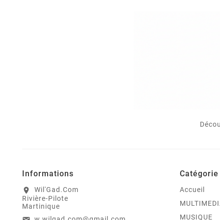
Décou
Informations
Catégorie
Wil'Gad.Com
Accueil
location_on
Rivière-Pilote
MULTIMEDI
Martinique
MUSIQUE
w.wilgad.com@gmail.com
email