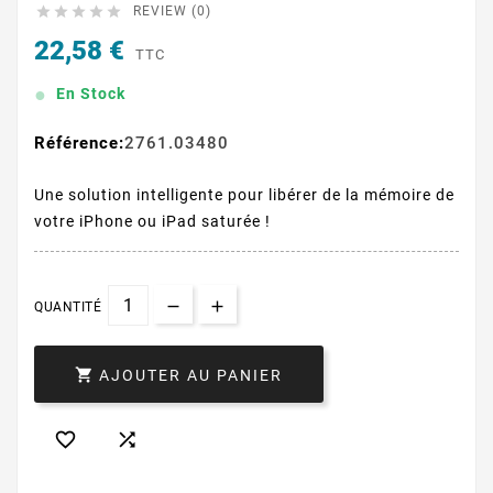





REVIEW (0)
22,58 €
TTC
En Stock
Référence:
2761.03480
Une solution intelligente pour libérer de la mémoire de
votre iPhone ou iPad saturée !
QUANTITÉ

AJOUTER AU PANIER

