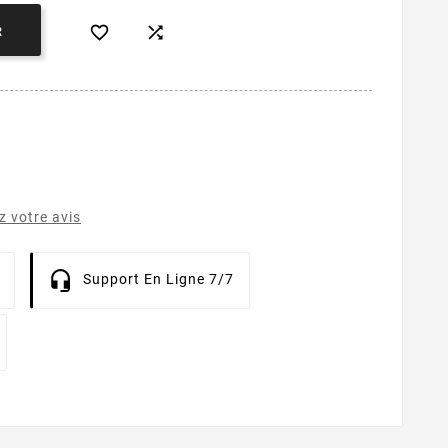


R
 votre avis
Support En Ligne 7/7