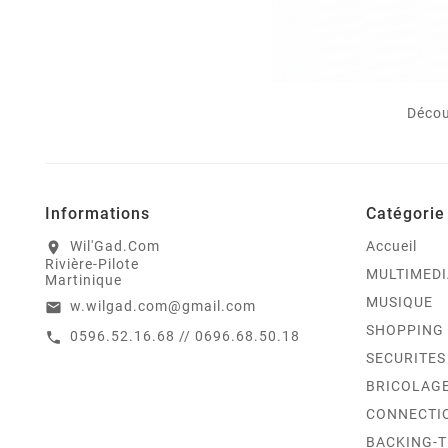
Décou
Informations
Catégorie
Wil'Gad.Com
Accueil
location_on
Rivière-Pilote
MULTIMEDI
Martinique
MUSIQUE
w.wilgad.com@gmail.com
email
SHOPPING
0596.52.16.68 // 0696.68.50.18
call
SECURITES
BRICOLAG
CONNECTI
BACKING-