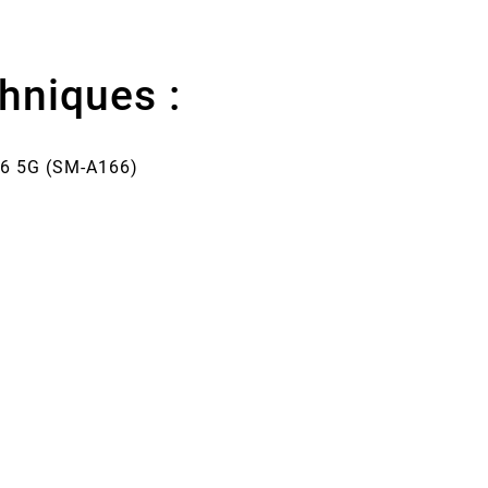
hniques :
6 5G (SM-A166)
D