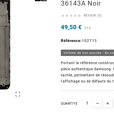
36143A Noir





REVIEW (0)
49,50 €
TTC
Référence:
102715
Victime de son succès - En c
Portant la référence constru
pièce authentique Samsung.
tactile, permettant de résoud
l'affichage ou de défauts du t

QUANTITÉ