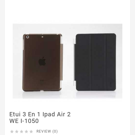
Etui 3 En 1 Ipad Air 2
WE I-1050





REVIEW (0)