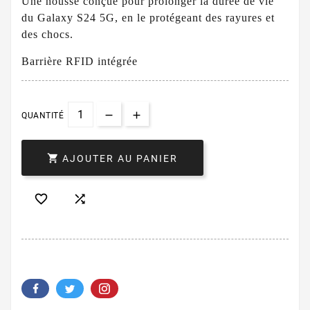
Une housse conçue pour prolonger la durée de vie
du Galaxy S24 5G, en le protégeant des rayures et
des chocs.
Barrière RFID intégrée
QUANTITÉ

AJOUTER AU PANIER

