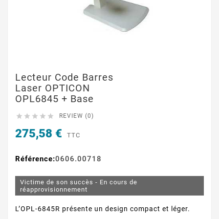
Lecteur Code Barres
Laser OPTICON
OPL6845 + Base





REVIEW (0)
275,58 €
TTC
Référence:
0606.00718
Victime de son succès - En cours de
réapprovisionnement
L’OPL-6845R présente un design compact et léger.