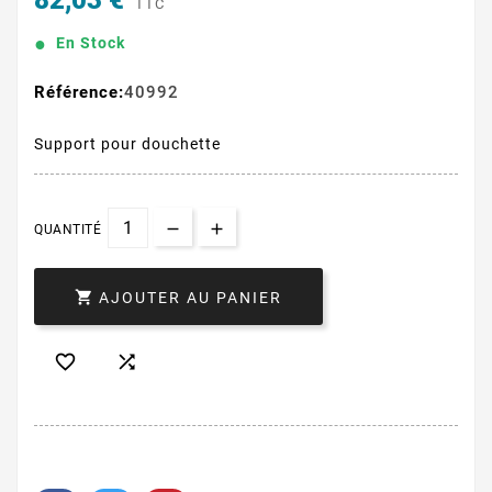
82,03 €
TTC
En Stock
Référence:
40992
Support pour douchette
QUANTITÉ

AJOUTER AU PANIER

